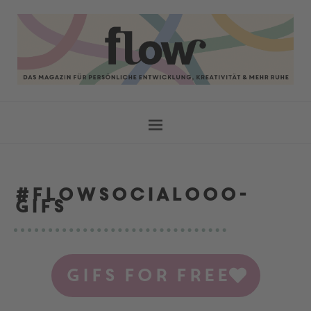
#Flowsocialooo-
GIFs
GIFs for free