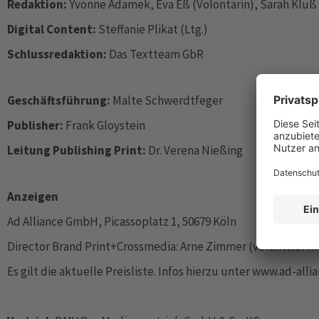
Redaktion:
Yvonne Adamek, Eva Eß (Volontärin), Sarah Klüß
Digital Content:
Steffanie Plikat (Ltg.)
Schlussredaktion:
Das Textteam GbR
Geschäftsführung:
Malte Schwerdtfeger
Publisher:
Frank Gloystein
Leitung Publishing Print:
Dr. Verena Nießing
Anzeigen
Ad Alliance GmbH, Picassoplatz 1, 50679 Köln
Director Brand Print+Crossmedia: Arne Zimmer (verantwortli
Es gilt die aktuelle Preisliste. Infos hierzu unter www.ad-alli