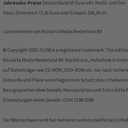
Jahresabo-Preise
Deutschland 65 Euro inkl. MwSt. und frei
Haus, Österreich 73,41 Euro und Schweiz 106,30 sfr
Lizenznehmer von Roularta Media Nederland BV
© Copyright 2025: FLOW is a registered trademark. This editi
Roularta Media Nederland BV. Nachdruck, Aufnahme in Onlin
auf Datenträger wie CD-ROM, DVD-ROM etc. nur nach vorherig
Entwürfe und Pläne unterliegen dem Schutz des Urheberrech
Bezugsquellen ohne Gewähr. Manuskripten und Fotos bitte 
Einsendungen keine Gewähr. ISSN 2198-5588
Der Bildnachweis wird bei mehreren unterschiedlichen Urhebe