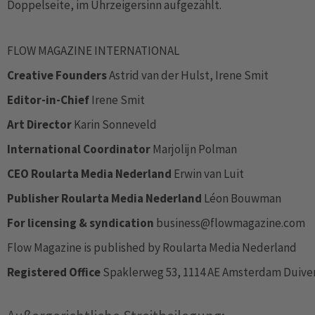
Doppelseite, im Uhrzeigersinn aufgezählt.
FLOW MAGAZINE INTERNATIONAL
Creative Founders
Astrid van der Hulst, Irene Smit
Editor-in-Chief
Irene Smit
Art Director
Karin Sonneveld
International Coordinator
Marjolijn Polman
CEO Roularta Media Nederland
Erwin van Luit
Publisher Roularta Media Nederland
Léon Bouwman
For licensing & syndication
business@flowmagazine.com
Flow Magazine is published by Roularta Media Nederland
Registered Office
Spaklerweg 53, 1114 AE Amsterdam Duiven