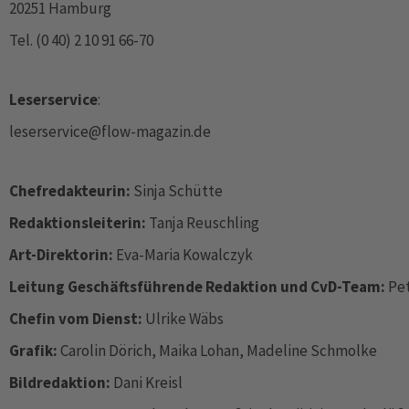
20251 Hamburg
Tel. (0 40) 2 10 91 66-70
Leserservice
:
leserservice@flow-magazin.de
Chefredakteurin:
Sinja Schütte
Redaktionsleiterin:
Tanja Reuschling
Art-Direktorin:
Eva-Maria Kowalczyk
Leitung Geschäftsführende Redaktion und CvD-Team:
Pe
Chefin vom Dienst:
Ulrike Wäbs
Grafik:
Carolin Dörich, Maika Lohan, Madeline Schmolke
Bildredaktion:
Dani Kreisl