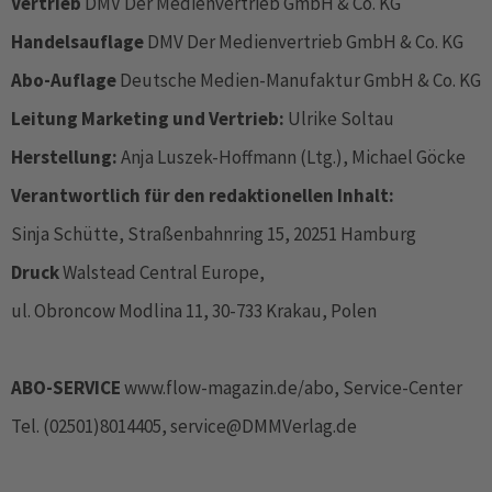
Vertrieb
DMV Der Medienvertrieb GmbH & Co. KG
Handelsauflage
DMV Der Medienvertrieb GmbH & Co. KG
Abo-Auflage
Deutsche Medien-Manufaktur GmbH & Co. KG
Leitung Marketing und Vertrieb:
Ulrike Soltau
Herstellung:
Anja Luszek-Hoffmann (Ltg.), Michael Göcke
Verantwortlich für den redaktionellen Inhalt:
Sinja Schütte, Straßenbahnring 15, 20251 Hamburg
Druck
Walstead Central Europe,
ul. Obroncow Modlina 11, 30-733 Krakau, Polen
ABO-SERVICE
www.flow-magazin.de/abo, Service-­Center
Tel. (02501)8014405, service@DMMVerlag.de