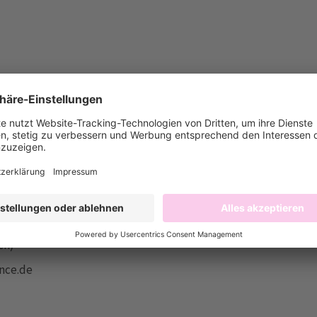
ch)
ance.de