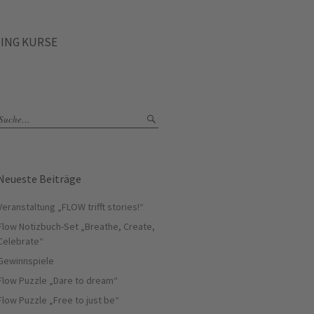
ING KURSE
Neueste Beiträge
Veranstaltung „FLOW trifft stories!“​
Flow Notizbuch-Set „Breathe, Create,
Celebrate“
Gewinnspiele
Flow Puzzle „Dare to dream“
Flow Puzzle „Free to just be“