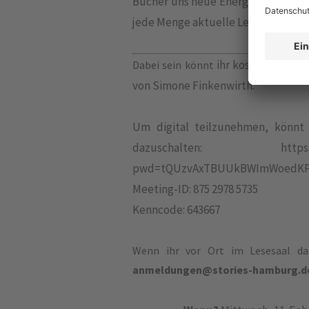
Bücher uns
neue Energie schenken
jede Menge
aktuelle Leseempfehlu
ihr kostenlos live
Dabei sein könnt
von Simone Finkenwirth.
Um digital teilzunehmen, könnt 
dazuschalten: https://us02
pwd=tQUzvAxTBUUkBWImWoedKPv
Meeting-ID: 875 2978 5735
Kenncode: 643667
Wenn ihr vor Ort im Lesesaal dab
anmeldungen@stories-hamburg.d