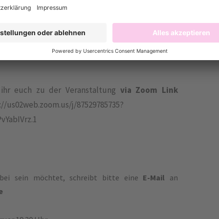
. Ihr bekommt tolle
Einblicke in die Redaktion und
ngen.
 vor Ort oder via Stream. M
oderiert wird der Abend
ihr euch zu der Veranstaltung
via Zoom Link
web.zoom.us/j/87529785735?
YabIVrz.1
ei sein möchtet, schreibt bitte eine
E-Mail
an
e