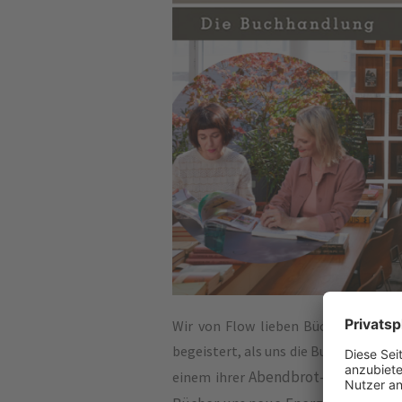
Wir von Flow lieben Bücher. Und ste
begeistert, als uns die Buchhandlung 
Abendbrot-Events einl
einem ihrer